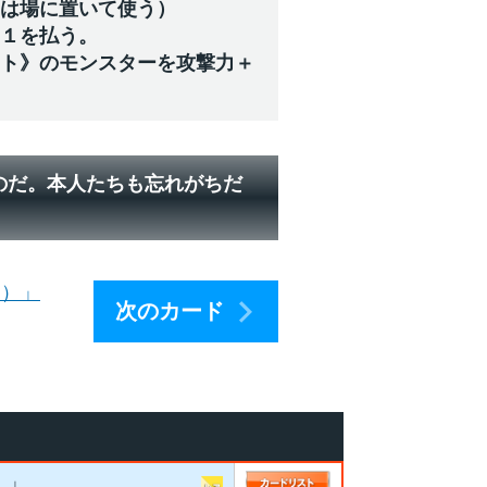
ドは場に置いて使う）
ジ１を払う。
イト》のモンスターを攻撃力＋
のだ。本人たちも忘れがちだ
ん）」
次のカード
）」