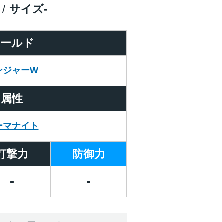
サイズ
-
ワールド
ンジャーW
属性
ーマナイト
打撃力
防御力
-
-