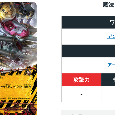
魔法
デ
ア
攻撃力
-