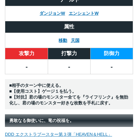
ダンジョンW
エンシェントW
属性
移動
天国
攻撃力
打撃力
防御力
-
-
-
■相手のターン中に使える。
■【使用コスト】ゲージ１を払う。
■【対抗】君の場のモンスター全てを『ライフリンク』を無効
化し、君の場のモンスター好きな枚数を手札に戻す。
勇敢なる御使いに、竜の祝福を。
DDD エクストラブースター第３弾「HEAVEN＆HELL」