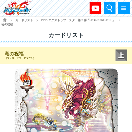
検索
メニュー
HOME
カードリスト
DDD エクストラブースター第３弾「HEAVEN＆HELL」
>
>
>
竜の祝福
カードリスト
竜の祝福
（ブレス・オブ・ドラゴン）