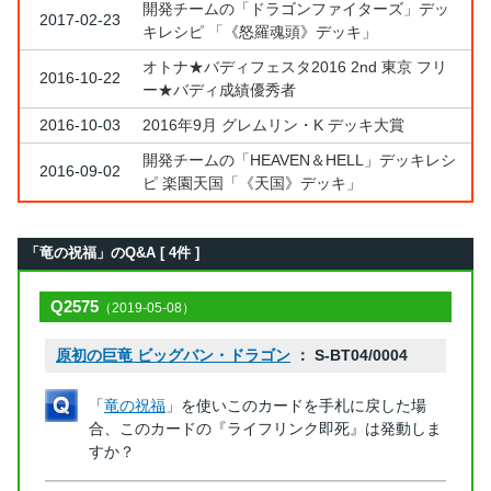
開発チームの「ドラゴンファイターズ」デッ
2017-02-23
キレシピ 「《怒羅魂頭》デッキ」
オトナ★バディフェスタ2016 2nd 東京 フリ
2016-10-22
ー★バディ成績優秀者
2016-10-03
2016年9月 グレムリン・K デッキ大賞
開発チームの「HEAVEN＆HELL」デッキレシ
2016-09-02
ピ 楽園天国「《天国》デッキ」
「竜の祝福」のQ&A [ 4件 ]
Q2575
（2019-05-08）
原初の巨竜 ビッグバン・ドラゴン
： S-BT04/0004
「
竜の祝福
」を使いこのカードを手札に戻した場
合、このカードの『ライフリンク即死』は発動しま
すか？