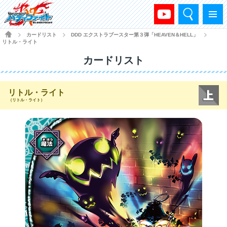
検索
メニュー
HOME
カードリスト
DDD エクストラブースター第３弾「HEAVEN＆HELL」
>
>
>
リトル・ライト
カードリスト
リトル・ライト
（リトル・ライト）