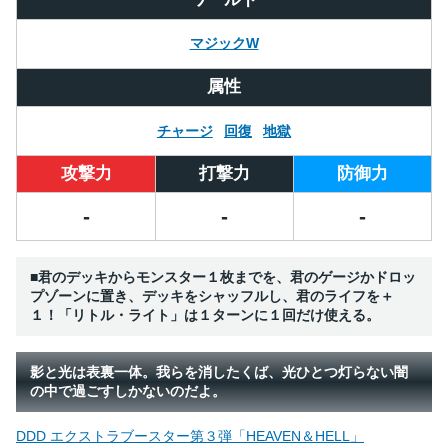
マジックW
属性
チャージ
回復
地獄
攻撃力
打撃力
防御力
-
-
-
■君のデッキからモンスター１枚までを、君のゲージかドロッ
プゾーンに置き、デッキをシャッフルし、君のライフを＋
１！「リトル・ライト」は１ターンに１回だけ使える。
影と光は表裏一体。我らを消したくば、光ひとつ灯らない闇
の中で過ごすしかないのだよ。
DDD エクストラブースター第３弾「HEAVEN＆HELL」