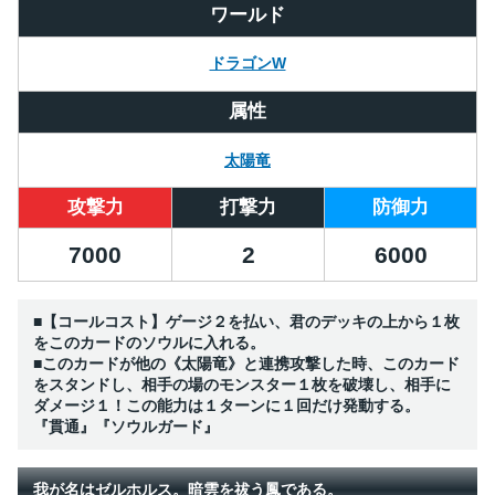
ワールド
ドラゴンW
属性
太陽竜
攻撃力
打撃力
防御力
7000
2
6000
■【コールコスト】ゲージ２を払い、君のデッキの上から１枚
をこのカードのソウルに入れる。
■このカードが他の《太陽竜》と連携攻撃した時、このカード
をスタンドし、相手の場のモンスター１枚を破壊し、相手に
ダメージ１！この能力は１ターンに１回だけ発動する。
『貫通』『ソウルガード』
我が名はゼルホルス。暗雲を祓う鳳である。