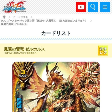
検索
メニュー
HOME
カードリスト
>
>
DDD ブースターパック第３弾「滅ぼせ! 大魔竜!!」（ほろぼせだいまりゅう）
>
鳳翼の賢竜 ゼルホルス
カードリスト
鳳翼の賢竜 ゼルホルス
（ほうよくのけんりゅう ゼルホルス）