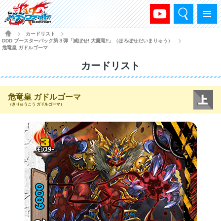
検索
メニュー
HOME
カードリスト
>
>
DDD ブースターパック第３弾「滅ぼせ! 大魔竜!!」（ほろぼせだいまりゅう）
>
危竜皇 ガドルゴーマ
カードリスト
危竜皇 ガドルゴーマ
（きりゅうこう ガドルゴーマ）