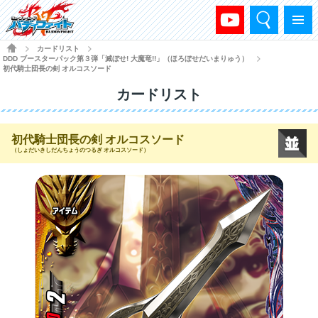
検索
メニュー
HOME
カードリスト
>
>
DDD ブースターパック第３弾「滅ぼせ! 大魔竜!!」（ほろぼせだいまりゅう）
>
初代騎士団長の剣 オルコスソード
カードリスト
初代騎士団長の剣 オルコスソード
（しょだいきしだんちょうのつるぎ オルコスソード）