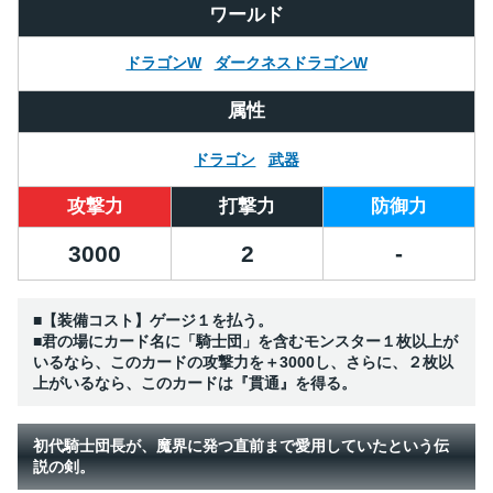
ワールド
ドラゴンW
ダークネスドラゴンW
属性
ドラゴン
武器
攻撃力
打撃力
防御力
3000
2
-
■【装備コスト】ゲージ１を払う。
■君の場にカード名に「騎士団」を含むモンスター１枚以上が
いるなら、このカードの攻撃力を＋3000し、さらに、２枚以
上がいるなら、このカードは『貫通』を得る。
初代騎士団長が、魔界に発つ直前まで愛用していたという伝
説の剣。