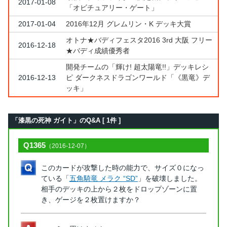
2017-01-08
「オビチュアリー・ゲート」
2017-01-04
2016年12月 グレムリン・K デッキ大賞
オトナ★バディフェスタ2016 3rd 大阪 フリー
2016-12-18
★バディ成績優秀者
開発チームの「輝け! 超太陽竜!!」デッキレシ
2016-12-13
ピ ダークネスドラゴンワールド「《黒竜》デ
ッキ」
「漆黒の死神 ガイト」のQ&A [ 1件 ]
Q1365
（2016-12-07）
このカードが攻撃した時の能力で、サイズ０になっ
ている「
五角騎竜 メラク “SD”
」を破壊しました。
相手のデッキの上から２枚をドロップゾーンに置
き、ゲージを２枚置けますか？