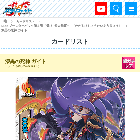
検索
メニュー
HOME
カードリスト
>
>
DDD ブースターパック第４弾「輝け! 超太陽竜!!」（かがやけちょうたいようりゅう）
>
漆黒の死神 ガイト
カードリスト
漆黒の死神 ガイト
（しっこくのしにがみ ガイト）