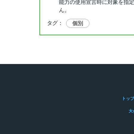
能力の使用宣言時に対象を指
ん。
タグ：
個別
トッ
大