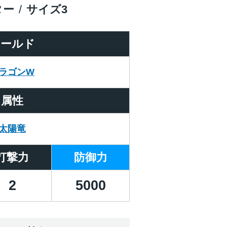
ター
サイズ
3
ワールド
ラゴンW
属性
太陽竜
打撃力
防御力
2
5000