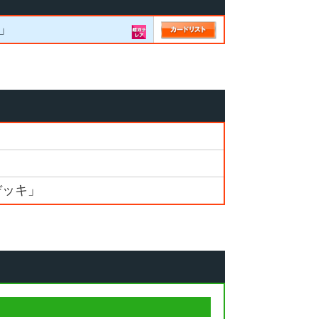
」
デッキ」