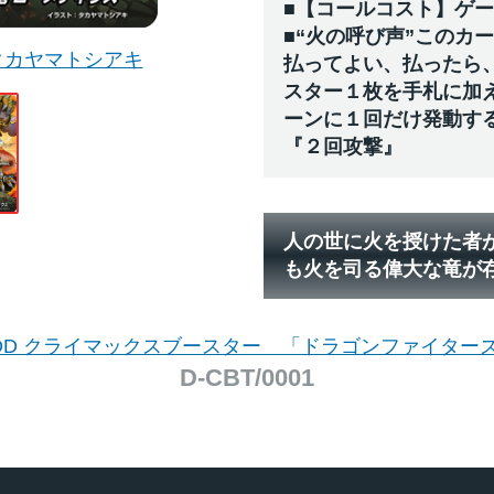
■【コールコスト】ゲ
■“火の呼び声”このカ
タカヤマトシアキ
払ってよい、払ったら
スター１枚を手札に加
ーンに１回だけ発動す
『２回攻撃』
人の世に火を授けた者
も火を司る偉大な竜が
DD クライマックスブースター 「ドラゴンファイター
D-CBT/0001