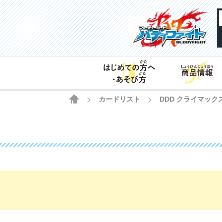
HOME
カードリスト
DDD クライマッ
>
>