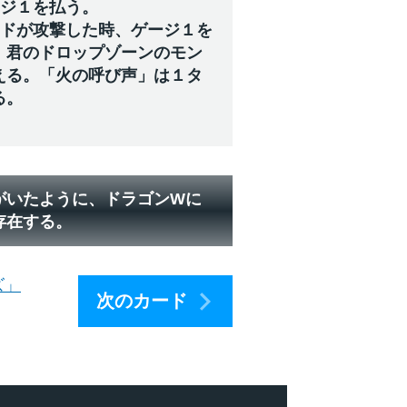
ージ１を払う。
ードが攻撃した時、ゲージ１を
、君のドロップゾーンのモン
える。「火の呼び声」は１タ
る。
がいたように、ドラゴンWに
存在する。
ズ」
次のカード