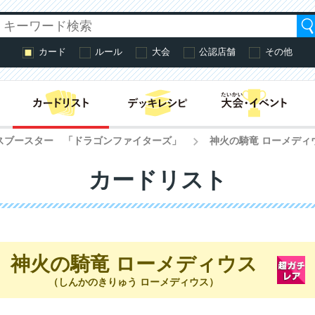
カード
ルール
大会
公認店舗
その他
はじめての方へ・
クスブースター 「ドラゴンファイターズ」
神火の騎竜 ローメディ
>
カードリスト
神火の騎竜 ローメディウス
（しんかのきりゅう ローメディウス）