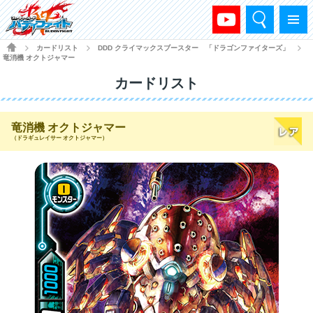
検索
メニュー
HOME
カードリスト
DDD クライマックスブースター 「ドラゴンファイターズ」
>
>
>
竜消機 オクトジャマー
カードリスト
竜消機 オクトジャマー
（ドラギュレイサー オクトジャマー）