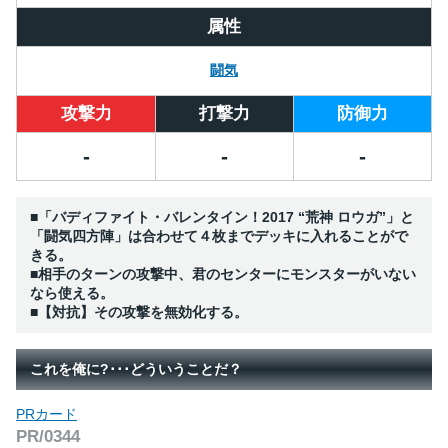
属性
闘気
攻撃力
打撃力
防御力
-
-
-
■「バディファイト・バレンタイン！2017 “荒神 ロウガ”」と
「闘気四方陣」は合わせて４枚までデッキに入れることがで
きる。
■相手のターンの攻撃中、君のセンターにモンスターがいない
なら使える。
■【対抗】その攻撃を無効化する。
これを俺に?･･･どういうことだ？
PRカード
PR/0344