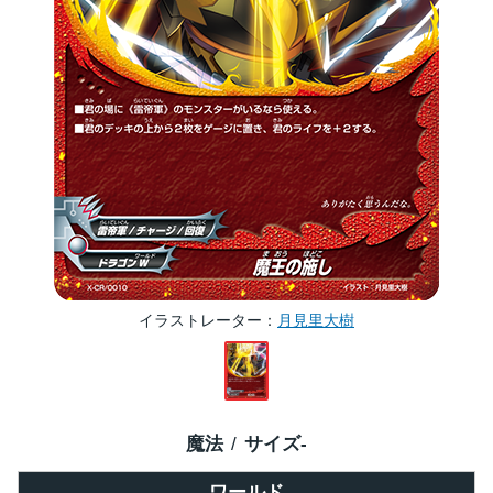
イラストレーター
月見里大樹
魔法
サイズ
-
ワールド