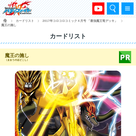
検索
メニュー
HOME
カードリスト
2017年コロコロコミック４月号 「最強魔王竜デッキ」
>
>
>
魔王の施し
カードリスト
魔王の施し
（まおうのほどこし）