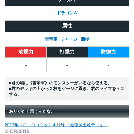
ドラゴンW
属性
雷帝軍
チャージ
回復
攻撃力
打撃力
防御力
-
-
-
■君の場に《雷帝軍》のモンスターがいるなら使える。
■君のデッキの上から２枚をゲージに置き、君のライフを＋２
する。
ありがたく思うんだな。
2017年コロコロコミック４月号 「最強魔王竜デッキ」
X-CR/0010