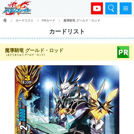
検索
メニュー
HOME
カードリスト
PRカード
魔導騎竜 グールド・ロッド
>
>
>
カードリスト
魔導騎竜 グールド・ロッド
（まどうきりゅう グールド・ロッド）