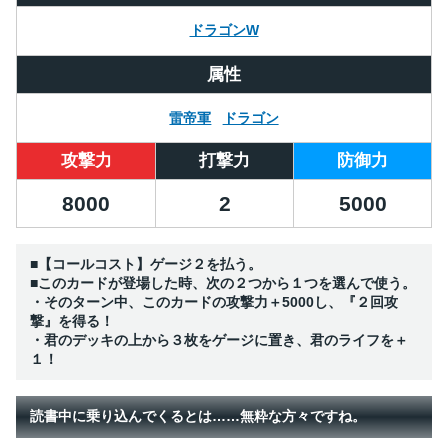
ドラゴンW
属性
雷帝軍
ドラゴン
攻撃力
打撃力
防御力
8000
2
5000
■【コールコスト】ゲージ２を払う。
■このカードが登場した時、次の２つから１つを選んで使う。
・そのターン中、このカードの攻撃力＋5000し、『２回攻
撃』を得る！
・君のデッキの上から３枚をゲージに置き、君のライフを＋
１！
読書中に乗り込んでくるとは……無粋な方々ですね。