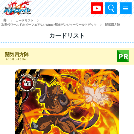
検索
メニュー
HOME
カードリスト
>
>
次世代ワールドホビーフェア’14 Winter配布デンジャーワールドデッキ
闘気四方陣
>
カードリスト
闘気四方陣
（とうきしほうじん）