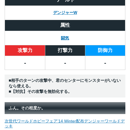
デンジャーW
属性
闘気
攻撃力
打撃力
防御力
-
-
-
■相手のターンの攻撃中、君のセンターにモンスターがいない
なら使える。
■【対抗】その攻撃を無効化する。
ふん。その程度か。
次世代ワールドホビーフェア’14 Winter配布デンジャーワールドデ
ッキ