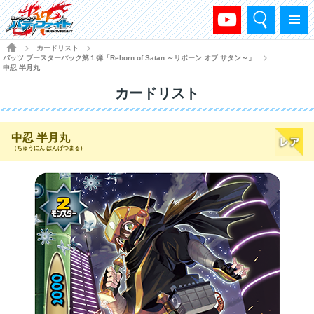
検索
メニュー
HOME
カードリスト
>
>
バッツ ブースターパック第１弾「Reborn of Satan ～リボーン オブ サタン～」
>
中忍 半月丸
カードリスト
中忍 半月丸
（ちゅうにん はんげつまる）