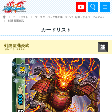
検索
メニュー
HOME
カードリスト
ブースターパック第２弾「サイバー忍軍（サイバーにんぐん）」
>
>
剣虎 紅蓮炎武
>
カードリスト
剣虎 紅蓮炎武
（けんこ ぐれんえんぶ）