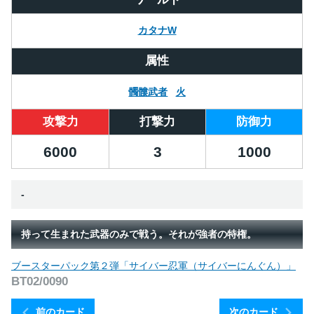
カタナW
属性
髑髏武者
火
攻撃力
打撃力
防御力
6000
3
1000
-
持って生まれた武器のみで戦う。それが強者の特権。
ブースターパック第２弾「サイバー忍軍（サイバーにんぐん）」
BT02/0090
前のカード
次のカード