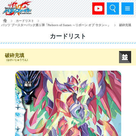
検索
メニュー
HOME
カードリスト
>
>
バッツ ブースターパック第１弾「Reborn of Satan ～リボーン オブ サタン～」
破砕充填
>
カードリスト
破砕充填
（はさいじゅうてん）