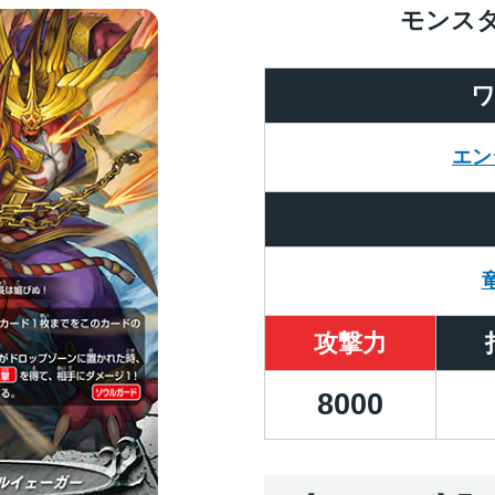
モンス
エン
攻撃力
8000