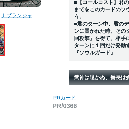
■【コールコスト】君
までをこのカードのソ
ナブランジャ
う。
■君のターン中、君の
ンに置かれた時、その
回攻撃』を得て、相手
ターンに１回だけ発動
『ソウルガード』
武神は退かぬ、番長は
PRカード
PR/0366