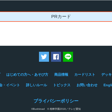
PRカード
ツイートする
Facebookでシェアする
LINEで送る
プ
はじめての方へ・あそび方
商品情報
カードリスト
デッキ
会・イベント
詳しいルール
トピックス
お問い合わせ
Engl
プライバシーポリシー
©Bushiroad © 相棒学園2018／テレビ愛知