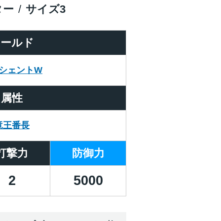
ター
サイズ
3
ワールド
シェントW
属性
竜王番長
打撃力
防御力
2
5000