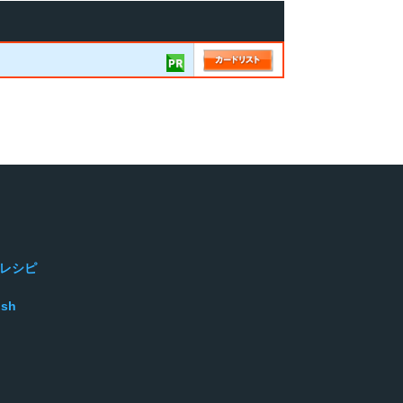
レシピ
ish