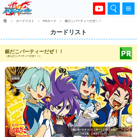
検索
メニュー
HOME
カードリスト
PRカード
銀だこパーティーだぜ！！
>
>
>
カードリスト
銀だこパーティーだぜ！！
（ぎんだこパーティーだぜ！！）