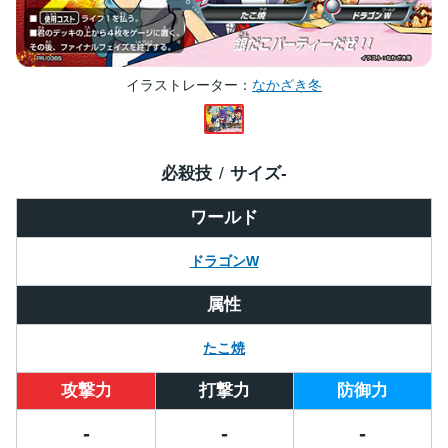
イラストレーター
なかざき冬
必殺技
サイズ
-
ワールド
ドラゴンW
属性
たこ焼
攻撃力
打撃力
防御力
-
-
-