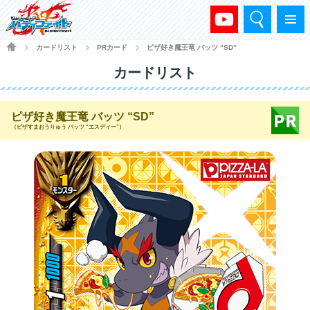
検索
メニュー
HOME
カードリスト
PRカード
ピザ好き魔王竜 バッツ “SD”
>
>
>
カードリスト
ピザ好き魔王竜 バッツ “SD”
（ピザすまおうりゅう バッツ “エスディー”）