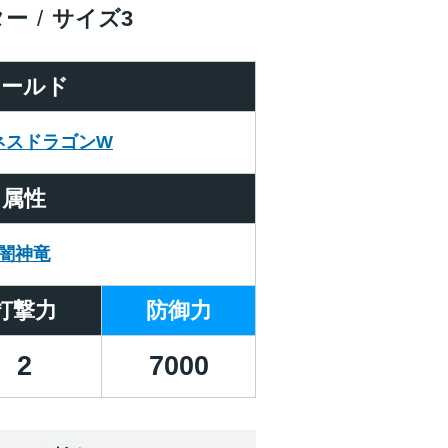
ター
サイズ
3
ワールド
ネスドラゴンW
属性
闇神竜
打撃力
防御力
2
7000