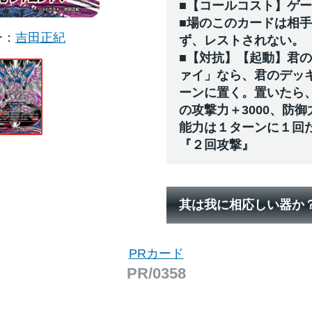
■【コールコスト】ゲ
■場のこのカードは相
ー
吉田正紀
ず、レストされない。
■【対抗】【起動】君
ァイ」なら、君のデッ
ーンに置く。置いたら
の攻撃力＋3000、防御
能力は１ターンに１回
『２回攻撃』
其は我に相応しい器か
PRカード
PR/0358