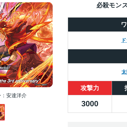
必殺モン
ド
太
攻撃力
ー
安達洋介
3000