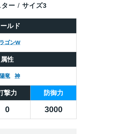
スター
サイズ
3
ワールド
ラゴンW
属性
陽竜
神
打撃力
防御力
0
3000