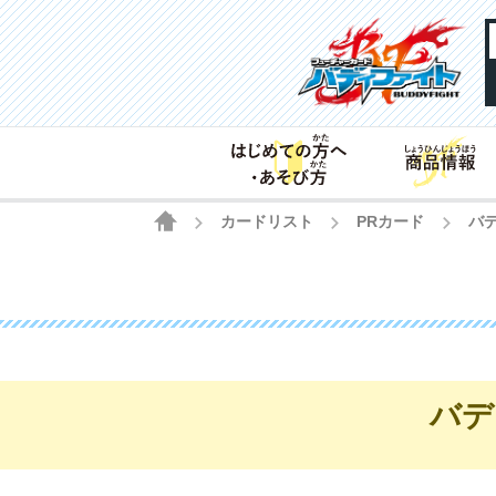
HOME
カードリスト
PRカード
バデ
>
>
>
バディ