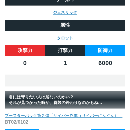
ジェネリック
属性
タロット
攻撃力
打撃力
防御力
0
1
6000
-
君には守りたい人は居ないのかい？
それが見つかった時が、冒険の終わりなのかもね…
ブースターパック第２弾「サイバー忍軍（サイバーにんぐん）」
BT02/0102