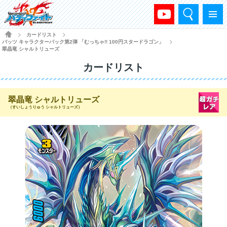
検索
メニュー
HOME
カードリスト
>
>
バッツ キャラクターパック第2弾 「むっちゃ!! 100円スタードラゴン」
>
翠晶竜 シャルトリューズ
カードリスト
翠晶竜 シャルトリューズ
（すいしょうりゅう シャルトリューズ）