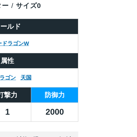
ター
サイズ
0
ワールド
ードラゴンW
属性
ラゴン
天国
打撃力
防御力
1
2000