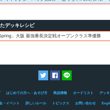
ったデッキレシピ
7Spring」大阪 最強番長決定戦オープンクラス準優勝
ツイートする
Facebookでシェアする
LINEで送る
プ
はじめての方へ・あそび方
商品情報
カードリスト
デッキ
会・イベント
詳しいルール
トピックス
お問い合わせ
Engl