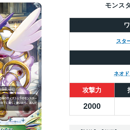
モンス
スタ
ネオド
攻撃力
2000