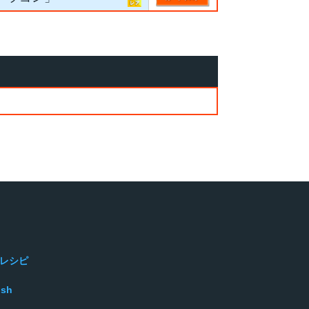
レシピ
ish