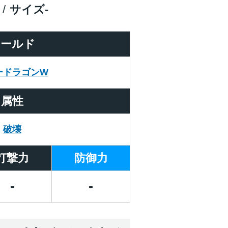
サイズ
-
ワールド
ードラゴンW
属性
破壊
打撃力
防御力
-
-