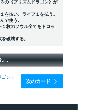
ズ３の《プリズムドラゴン》が
ジ１を払い、ライフ１を払う。
選んで使う。
ー１枚のソウル全てをドロッ
枚を破壊する。
者よ。
ラゴン」
次のカード