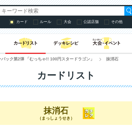
カード
ルール
大会
公認店舗
その他
はじめての方へ・
パック第2弾 「むっちゃ!! 100円スタードラゴン」
抹消石
>
カードリスト
抹消石
（まっしょうせき）