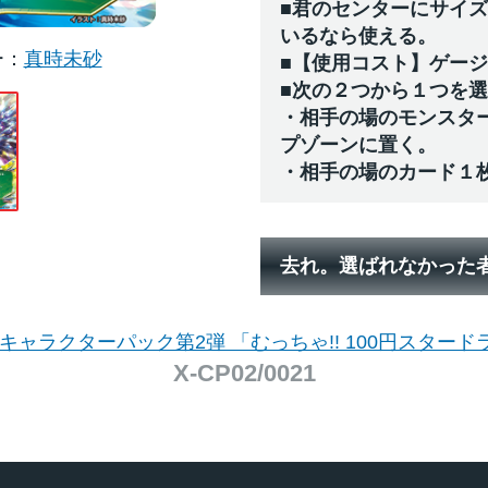
■君のセンターにサイ
いるなら使える。
ー
真時未砂
■【使用コスト】ゲー
■次の２つから１つを
・相手の場のモンスタ
プゾーンに置く。
・相手の場のカード１
去れ。選ばれなかった
 キャラクターパック第2弾 「むっちゃ!! 100円スタード
X-CP02/0021