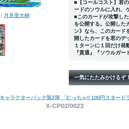
■【コールコスト】君
ードのソウルに入れ、
月見里大樹
■このカードが攻撃し
を公開する。公開した
ン》なら、このカード
開したカードを君のデ
１ターンに１回だけ発
『貫通』『ソウルガー
一気にたたみかけるぞ
 キャラクターパック第2弾 「むっちゃ!! 100円スタード
X-CP02/0023