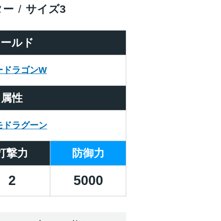
ター
サイズ
3
ワールド
ードラゴンW
属性
モドラグーン
打撃力
防御力
2
5000