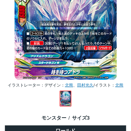
イラストレーター
デザイン：
北熊
、
田村光久
/イラスト：
北熊
モンスター
サイズ
3
ワールド