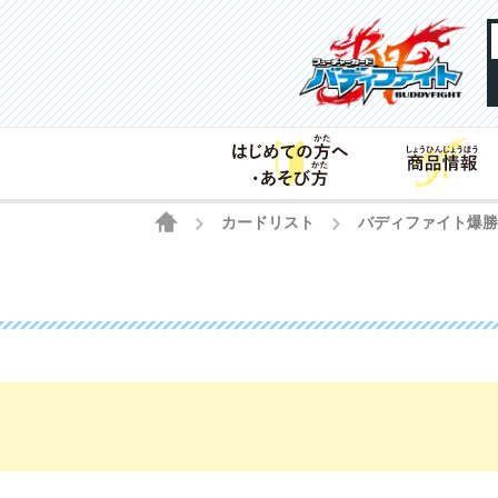
HOME
カードリスト
バディファイト爆勝
>
>