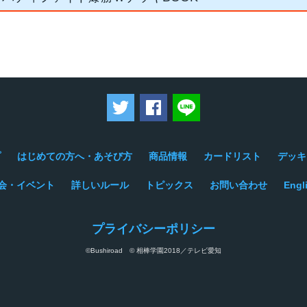
ツイートする
Facebookでシェアする
LINEで送る
プ
はじめての方へ・あそび方
商品情報
カードリスト
デッキ
会・イベント
詳しいルール
トピックス
お問い合わせ
Engl
プライバシーポリシー
©Bushiroad © 相棒学園2018／テレビ愛知