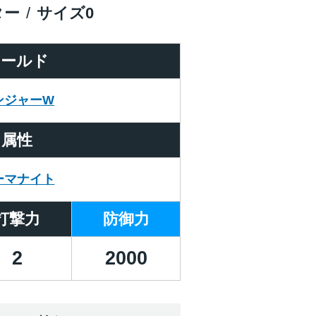
ター
サイズ
0
ワールド
ンジャーW
属性
ーマナイト
打撃力
防御力
2
2000