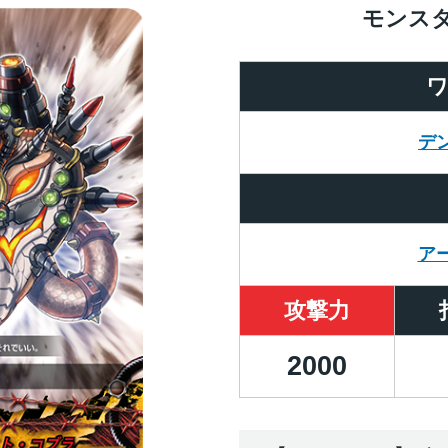
モンス
デ
ア
攻撃力
2000