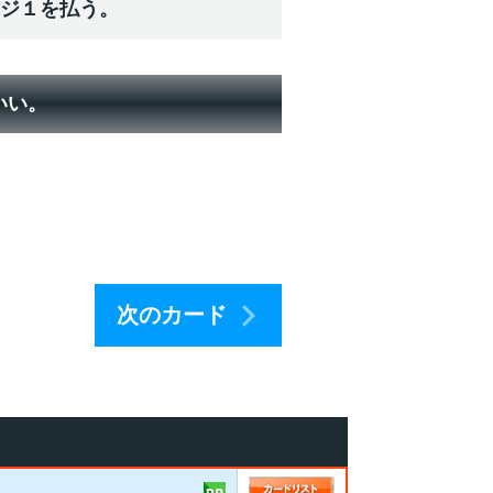
ージ１を払う。
いい。
次のカード