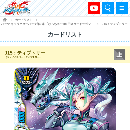
検索
メニュー
HOME
カードリスト
>
>
バッツ キャラクターパック第2弾 「むっちゃ!! 100円スタードラゴン」
J15：ティプトリー
>
カードリスト
J15：ティプトリー
（ジェイイチゴー：ティプトリー）