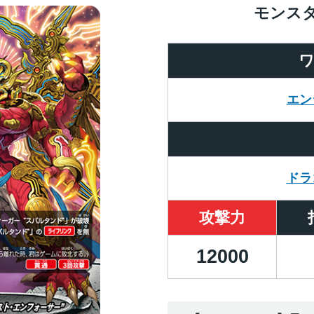
モンス
エン
ドラ
攻撃力
12000