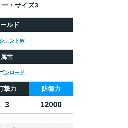
ター
サイズ
3
ワールド
シェントW
属性
ゴンロード
打撃力
防御力
3
12000