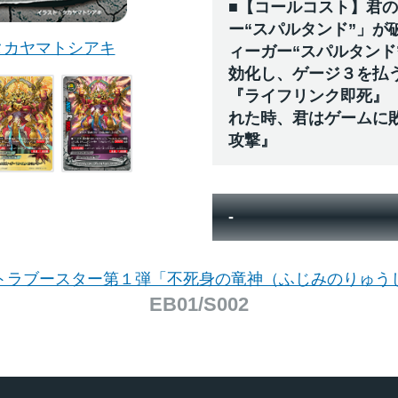
■【コールコスト】君
ー“スパルタンド”」が
タカヤマトシアキ
ィーガー“スパルタンド
効化し、ゲージ３を払
『ライフリンク即死』
れた時、君はゲームに
攻撃』
-
トラブースター第１弾「不死身の竜神（ふじみのりゅう
EB01/S002