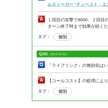
ルズィーガー “テンペスト・エ
１回目の攻撃で8000、２回目の
ターン終了時まで効果が続く
タグ：
個別
Q191
（2014-07-03）
『ライフリンク』の無効化は
【コールコスト】の処理によ
タグ：
個別