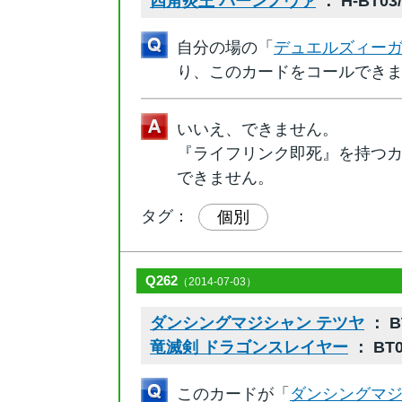
四角炎王 バーンノヴァ
： H-BT03/0
自分の場の「
デュエルズィーガ
り、このカードをコールでき
いいえ、できません。
『ライフリンク即死』を持つ
できません。
タグ：
個別
Q262
（2014-07-03）
ダンシングマジシャン テツヤ
： BT
竜滅剣 ドラゴンスレイヤー
： BT0
このカードが「
ダンシングマジ