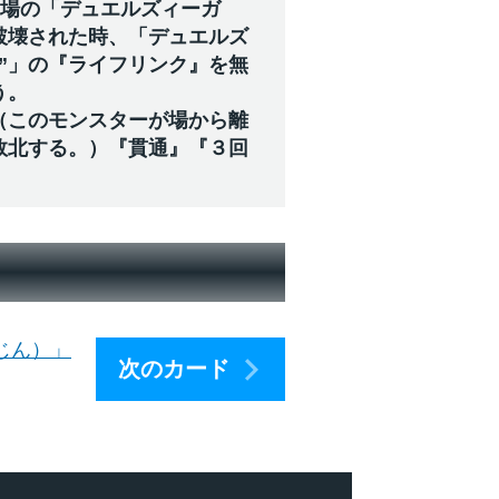
の場の「デュエルズィーガ
破壊された時、「デュエルズ
”」の『ライフリンク』を無
う。
（このモンスターが場から離
敗北する。）『貫通』『３回
じん）」
次のカード