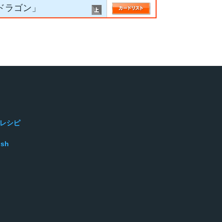
ードラゴン」
レシピ
ish