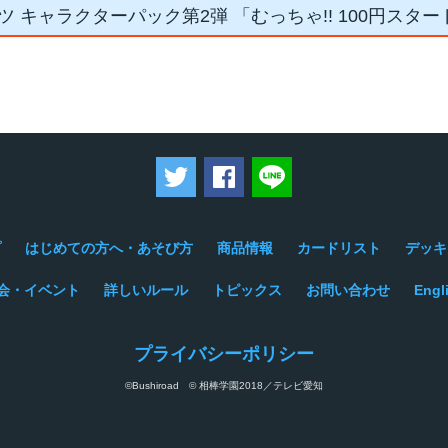
ツ キャラクターパック第2弾 「むっちゃ!! 100円スタ
ツイートする
Facebookでシェアする
LINEで送る
プ
はじめての方へ・あそび方
商品情報
カードリスト
デッキ
会・イベント
詳しいルール
トピックス
お問い合わせ
Engl
プライバシーポリシー
©Bushiroad © 相棒学園2018／テレビ愛知