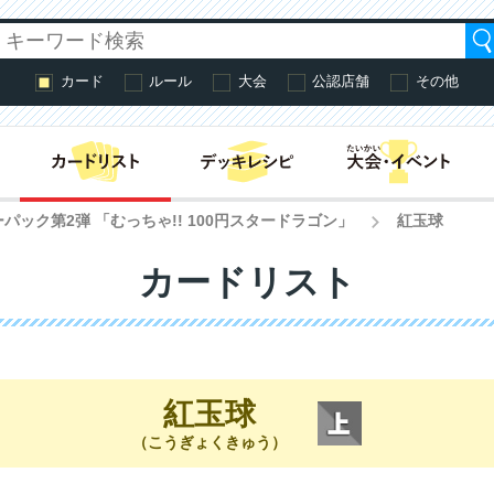
カード
ルール
大会
公認店舗
その他
はじめての方へ・
パック第2弾 「むっちゃ!! 100円スタードラゴン」
紅玉球
>
カードリスト
紅玉球
（こうぎょくきゅう）