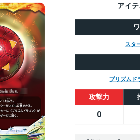
アイテ
スタ
プリズムド
攻撃力
0