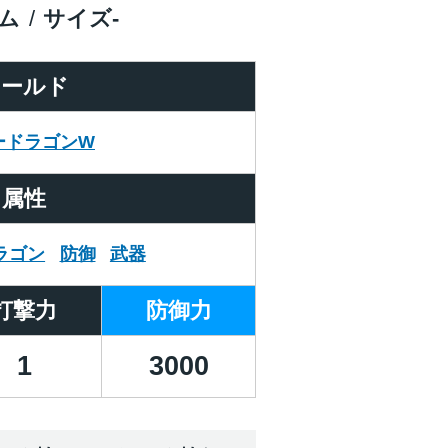
ム
サイズ
-
ワールド
ードラゴンW
属性
ラゴン
防御
武器
打撃力
防御力
1
3000