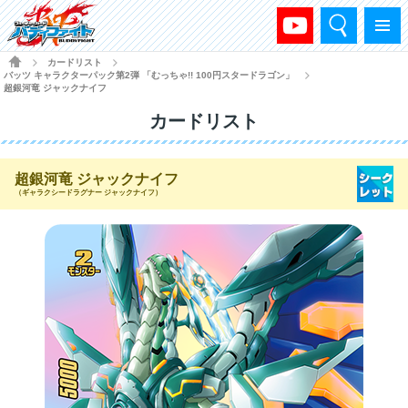
検索
メニュー
HOME
カードリスト
>
>
バッツ キャラクターパック第2弾 「むっちゃ!! 100円スタードラゴン」
>
超銀河竜 ジャックナイフ
カードリスト
超銀河竜 ジャックナイフ
（ギャラクシードラグナー ジャックナイフ）