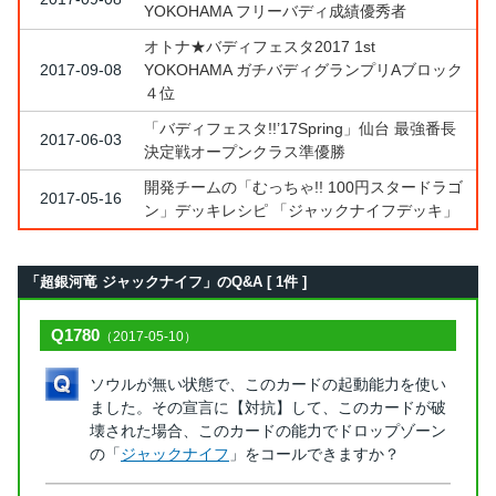
YOKOHAMA フリーバディ成績優秀者
オトナ★バディフェスタ2017 1st
2017-09-08
YOKOHAMA ガチバディグランプリAブロック
４位
「バディフェスタ!!’17Spring」仙台 最強番長
2017-06-03
決定戦オープンクラス準優勝
開発チームの「むっちゃ!! 100円スタードラゴ
2017-05-16
ン」デッキレシピ 「ジャックナイフデッキ」
「超銀河竜 ジャックナイフ」のQ&A [ 1件 ]
Q1780
（2017-05-10）
ソウルが無い状態で、このカードの起動能力を使い
ました。その宣言に【対抗】して、このカードが破
壊された場合、このカードの能力でドロップゾーン
の「
ジャックナイフ
」をコールできますか？