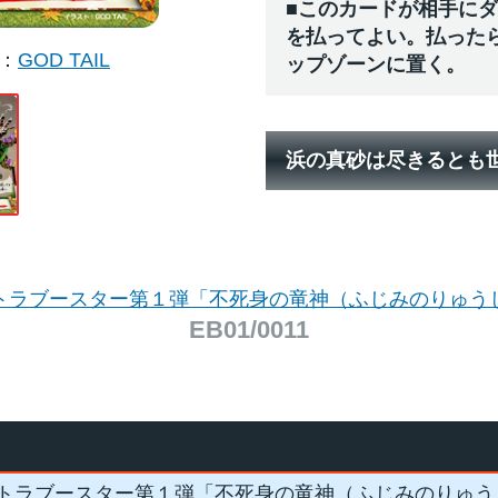
■このカードが相手に
を払ってよい。払った
GOD TAIL
ップゾーンに置く。
浜の真砂は尽きるとも
トラブースター第１弾「不死身の竜神（ふじみのりゅう
EB01/0011
トラブースター第１弾「不死身の竜神（ふじみのりゅう