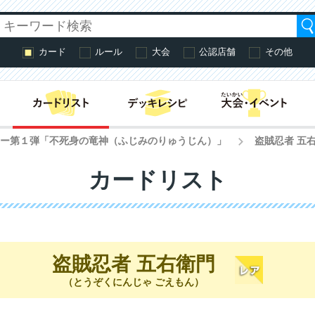
カード
ルール
大会
公認店舗
その他
はじめての方へ・
ター第１弾「不死身の竜神（ふじみのりゅうじん）」
盗賊忍者 五
>
カードリスト
盗賊忍者 五右衛門
（とうぞくにんじゃ ごえもん）