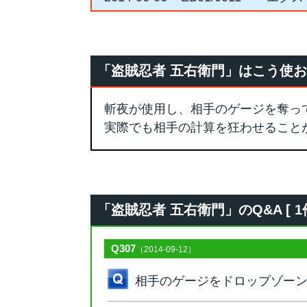
「盗賊忍者 五右衛門」はこう使
斬夜が使用し、相手のゲージを奪っ
実際でも相手の計算を狂わせること
「盗賊忍者 五右衛門」のQ&A [ 1件
Q307
（2014-09-12）
相手のゲージをドロップゾー