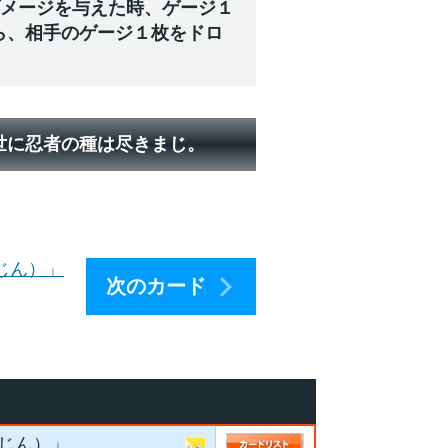
ダメージを与えた時、ゲージ１
ら、相手のゲージ１枚をドロ
世に忍者の種は尽きまじ。
じん）」
次のカード
じん）」