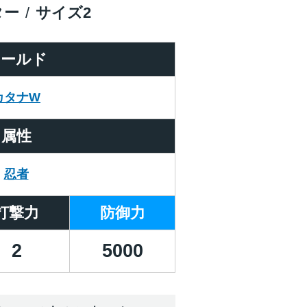
ター
サイズ
2
ワールド
カタナW
属性
忍者
打撃力
防御力
2
5000