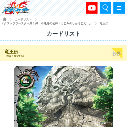
検索
メニュー
HOME
カードリスト
>
>
エクストラブースター第１弾「不死身の竜神（ふじみのりゅうじん）」
竜王伝
>
カードリスト
竜王伝
（りゅうおうでん）