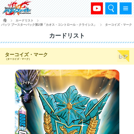
検索
メニュー
HOME
カードリスト
>
>
バッツ ブースターパック第2弾「カオス・コントロール・クライシス」
ターコイズ・マーク
>
カードリスト
ターコイズ・マーク
（ターコイズ・マーク）