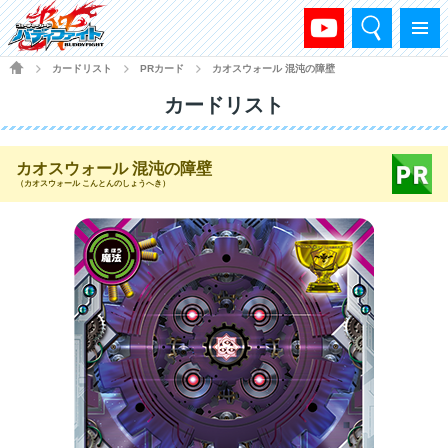
検索
メニュー
HOME
カードリスト
PRカード
カオスウォール 混沌の障壁
>
>
>
カードリスト
カオスウォール 混沌の障壁
（カオスウォール こんとんのしょうへき）