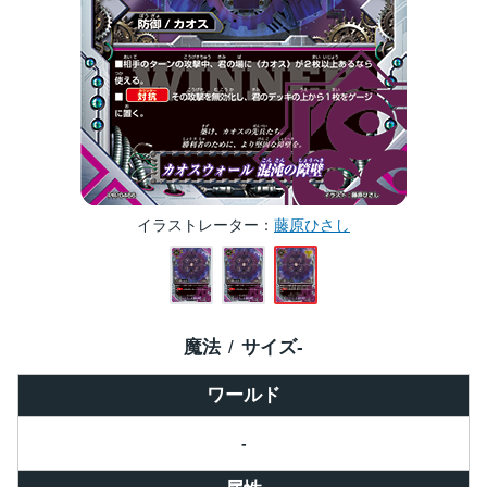
イラストレーター
藤原ひさし
魔法
サイズ
-
ワールド
-