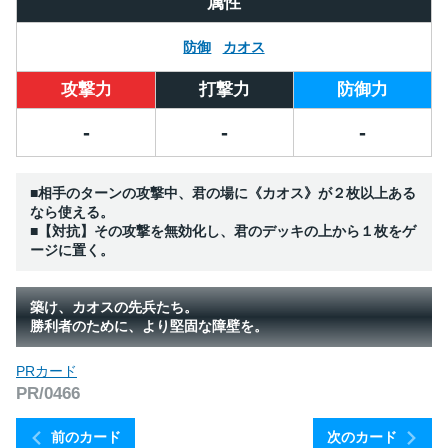
属性
防御
カオス
攻撃力
打撃力
防御力
-
-
-
■相手のターンの攻撃中、君の場に《カオス》が２枚以上ある
なら使える。
■【対抗】その攻撃を無効化し、君のデッキの上から１枚をゲ
ージに置く。
築け、カオスの先兵たち。
勝利者のために、より堅固な障壁を。
PRカード
PR/0466
前のカード
次のカード