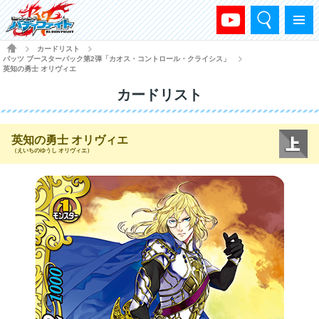
検索
メニュー
HOME
カードリスト
>
>
バッツ ブースターパック第2弾「カオス・コントロール・クライシス」
>
英知の勇士 オリヴィエ
カードリスト
英知の勇士 オリヴィエ
（えいちのゆうし オリヴィエ）