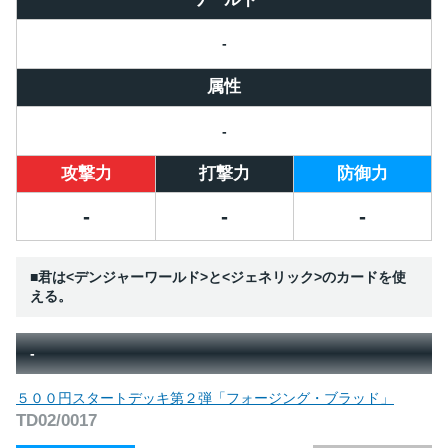
-
属性
-
攻撃力
打撃力
防御力
-
-
-
■君は<デンジャーワールド>と<ジェネリック>のカードを使
える。
-
５００円スタートデッキ第２弾「フォージング・ブラッド」
TD02/0017