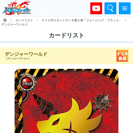
検索
メニュー
HOME
カードリスト
５００円スタートデッキ第２弾「フォージング・ブラッド」
>
>
>
デンジャーワールド
カードリスト
デンジャーワールド
（デンジャーワールド）