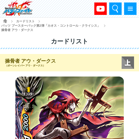
検索
メニュー
HOME
カードリスト
>
>
バッツ ブースターパック第2弾「カオス・コントロール・クライシス」
>
操骨者 アウ・ダークス
カードリスト
操骨者 アウ・ダークス
（ボーンレイバー アウ・ダークス）