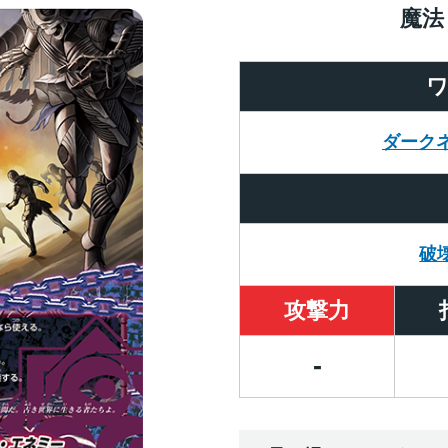
魔法
ダーク
破
攻撃力
-