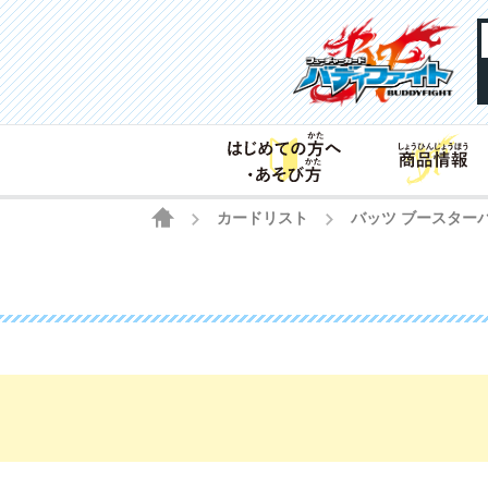
HOME
カードリスト
バッツ ブースター
>
>