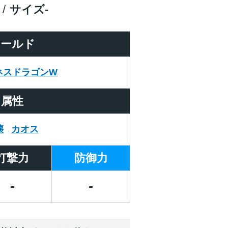
サイズ
-
ワールド
ネスドラゴンW
属性
壊
カオス
打撃力
防御力
-
-