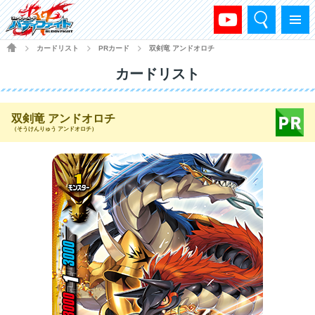
検索
メニュー
HOME
カードリスト
PRカード
双剣竜 アンドオロチ
>
>
>
カードリスト
双剣竜 アンドオロチ
（そうけんりゅう アンドオロチ）