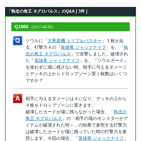
「執念の角王 ネグロバルス」のQ&A [ 3件 ]
Q1980
（2017-09-05）
ソウルに「
大竜装機 トリプルバスター
」１枚があ
る、打撃力４の「
英雄竜 ジャックナイフ
」を、「
執
念の角王 ネグロバルス
」で攻撃しました。破壊され
た「
英雄竜 ジャックナイフ
」を、『ソウルガード』
を使わずに場に残さない時、相手に与えるダメージ
とデッキの上からドロップゾーン置く枚数はいくつ
ですか？
相手に与えるダメージは４になり、デッキの上から
４枚をドロップゾーンに置きます。
破壊したカードが場に残らなかった場合、「
執念の
角王 ネグロバルス
」の「相手の場のモンスターかア
イテムが破壊された時～」の効果で参照する打撃力
は破壊したカードが場に残っていた時の打撃力を参
照します。今回の場合、「
英雄竜 ジャックナイフ
」