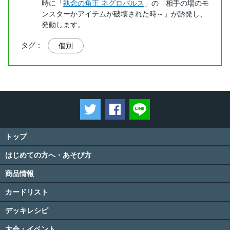
時に「
執念の角王 ネグロバルス
」の「相手の場のモ
ンスターかアイテムが破壊された時～」が誘発し、
発動します。
タグ：
個別
ツイートする
Facebookでシェアする
LINEで送る
トップ
はじめての方へ・あそび方
商品情報
カードリスト
デッキレシピ
大会・イベント