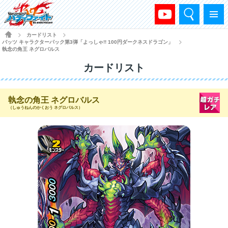
検索
メニュー
HOME
カードリスト
>
>
バッツ キャラクターパック第3弾「よっしゃ!! 100円ダークネスドラゴン」
>
執念の角王 ネグロバルス
カードリスト
執念の角王 ネグロバルス
（しゅうねんのかくおう ネグロバルス）