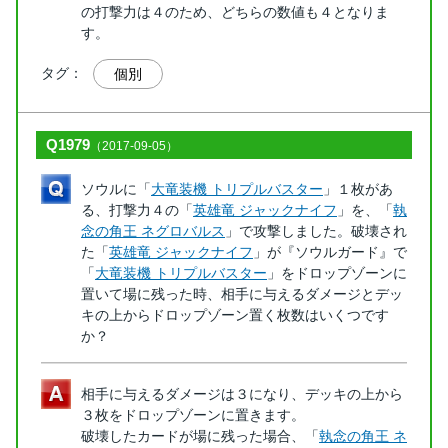
の打撃力は４のため、どちらの数値も４となりま
す。
タグ：
個別
Q1979
（2017-09-05）
ソウルに「
大竜装機 トリプルバスター
」１枚があ
る、打撃力４の「
英雄竜 ジャックナイフ
」を、「
執
念の角王 ネグロバルス
」で攻撃しました。破壊され
た「
英雄竜 ジャックナイフ
」が『ソウルガード』で
「
大竜装機 トリプルバスター
」をドロップゾーンに
置いて場に残った時、相手に与えるダメージとデッ
キの上からドロップゾーン置く枚数はいくつです
か？
相手に与えるダメージは３になり、デッキの上から
３枚をドロップゾーンに置きます。
破壊したカードが場に残った場合、「
執念の角王 ネ