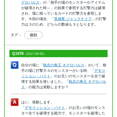
グロバルス
」の「相手の場のモンスターかアイテム
が破壊された時～」の効果で参照する打撃力は破壊
され、場に残っているカードの打撃力を参照しま
す。今回の場合、「
英雄竜 ジャックナイフ
」の打撃
力は３のため、どちらの数値も３となります。
タグ：
個別
Q1978
（2017-09-05）
自分の場に「
執念の角王 ネグロバルス
」がいて、相
手の場に打撃力３のモンスターがいる時、「
デモリ
ッション・バイト
」のお互いのモンスターを全て破
壊する効果を使いました。「
執念の角王 ネグロバル
ス
」の能力は発動しますか？
はい、発動します。
「
デモリッション・バイト
」のお互いの場のモンス
ター全てを破壊する能力で、モンスターを破壊した