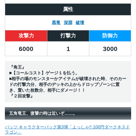
属性
黒竜
深淵
破壊
攻撃力
打撃力
防御力
6000
1
3000
『角王』
■【コールコスト】ゲージ１を払う。
■相手の場のモンスターかアイテムが破壊された時、そのカー
ドの打撃力分、相手のデッキの上からドロップゾーンに置
き、置いた枚数分、相手にダメージ！！
『２回攻撃』
五角竜王、復讐の時は近いぞ……。
バッツ キャラクターパック第3弾「よっしゃ!! 100円ダークネスド
ラゴン」