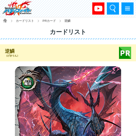
検索
メニュー
HOME
カードリスト
PRカード
逆鱗
>
>
>
カードリスト
逆鱗
（げきりん）