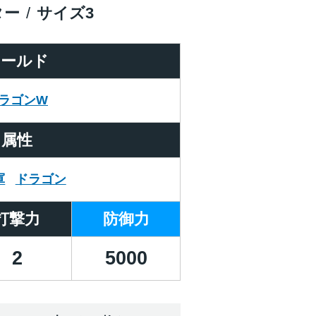
ター
サイズ
3
ワールド
ラゴンW
属性
軍
ドラゴン
打撃力
防御力
2
5000