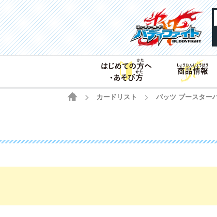
HOME
カードリスト
バッツ ブースター
>
>