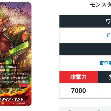
モンス
ド
雷帝
攻撃力
7000