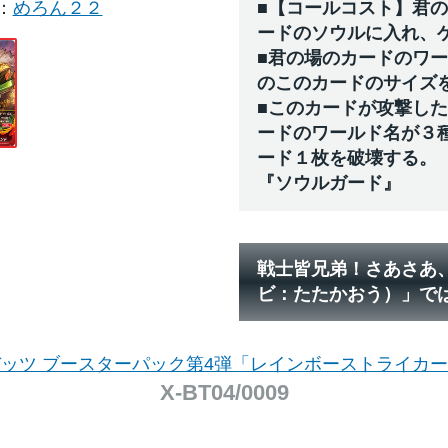
めろん２２
■【コールコスト】君
ードのソウルに入れ、
■君の場のカードのワ
のこのカードのサイズ
■このカードが攻撃し
ードのワールド名が３
ード１枚を破壊する。
『ソウルガード』
戦士皆兄弟！さあさあ
ビ：たたかおう）」で
ッツ ブースターパック第4弾「レインボーストライカ
X-BT04/0009