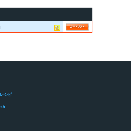
」
レシピ
ish