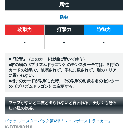
属性
防御
攻撃力
打撃力
防御力
-
-
-
■『設置』（このカードは場に置いて使う）
■君の場の《プリズムドラゴン》のモンスター全ては、相手の
カードの効果で、破壊されず、手札に戻されず、別のエリア
に置かれない。
■相手のカードが攻撃した時、その攻撃の対象を君のセンター
の《プリズムドラゴン》に変更する。
マップがないと二度と出られないと言われる、美しくも恐ろ
しい鏡の峡谷。
バッツ ブースターパック第4弾「レインボーストライカー」
X-BT04/0110