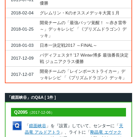
優勝
2018-02-04
グレムリン・Kのオススメデッキ大賞１月
開発チームの「最強バッツ覚醒！ ～赤き雷帝
2018-01-25
～」デッキレシピ 「《プリズムドラゴン》デ
ッキ」
2018-01-03
日本一決定戦2017 ～FINAL～
バディフェスタ!! ’17 Winter博多 最強番長決定
2017-12-09
戦 ジュニアクラス優勝
開発チームの「レインボーストライカー」デ
2017-12-07
ッキレシピ 「《プリズムドラゴン》デッキ」
「鏡面峡谷」のQ&A [ 1件 ]
Q2095
（2017-12-06）
「
鏡面峡谷
」を『設置』していて、センターに「
天
晶竜 アルドアトラ
」、ライトに「
剛晶竜 エヴァク