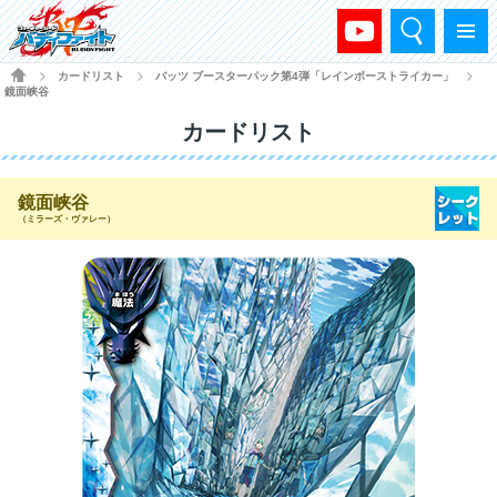
検索
メニュー
HOME
カードリスト
バッツ ブースターパック第4弾「レインボーストライカー」
>
>
>
鏡面峡谷
カードリスト
鏡面峡谷
（ミラーズ・ヴァレー）