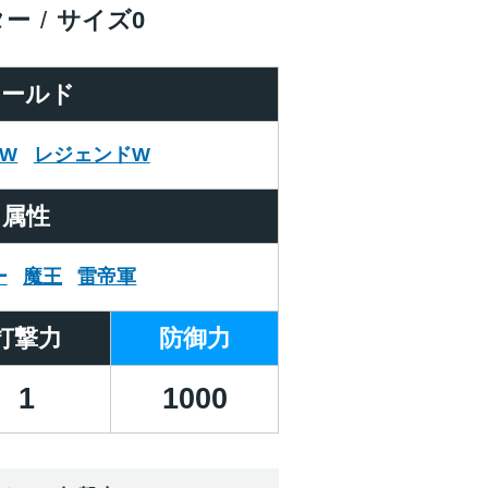
ター
サイズ
0
ワールド
W
レジェンドW
属性
ー
魔王
雷帝軍
打撃力
防御力
1
1000