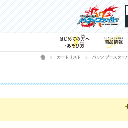
HOME
カードリスト
バッツ ブースター
>
>