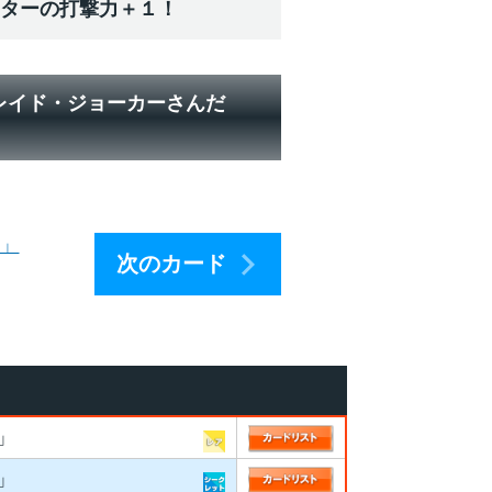
スターの打撃力＋１！
レイド・ジョーカーさんだ
ー」
次のカード
」
」