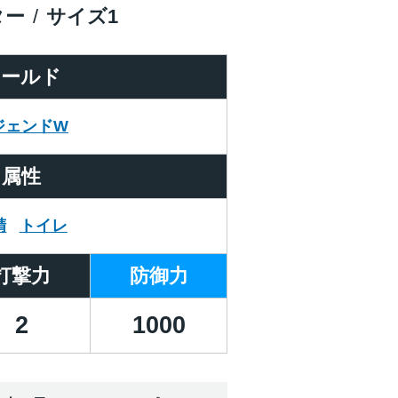
ター
サイズ
1
ワールド
ジェンドW
属性
精
トイレ
打撃力
防御力
2
1000