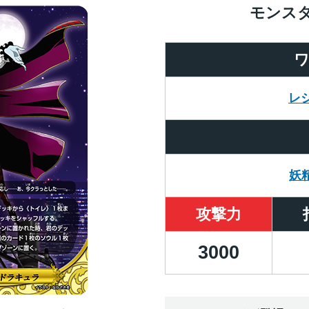
モンス
レ
妖
攻撃力
3000