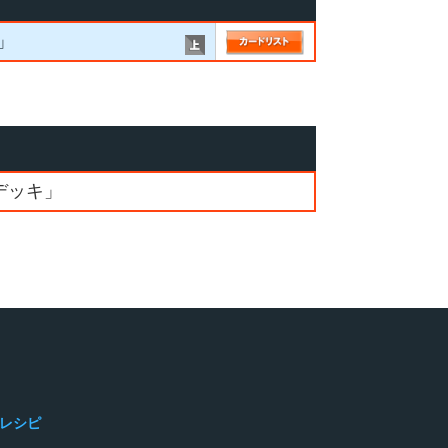
」
デッキ」
レシピ