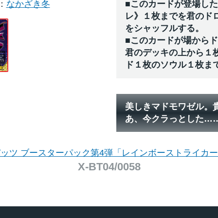
なかざき冬
■このカードが登場し
レ》１枚までを君のド
をシャッフルする。
■このカードが場から
君のデッキの上から１
ド１枚のソウル１枚ま
美しきマドモワゼル。
あ、今クラっとした…
ッツ ブースターパック第4弾「レインボーストライカ
X-BT04/0058