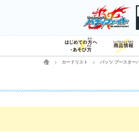
HOME
カードリスト
バッツ ブースター
>
>