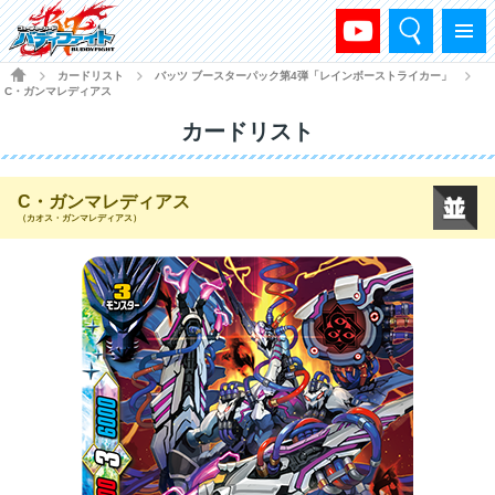
検索
メニュー
HOME
カードリスト
バッツ ブースターパック第4弾「レインボーストライカー」
>
>
>
C・ガンマレディアス
カードリスト
C・ガンマレディアス
（カオス・ガンマレディアス）