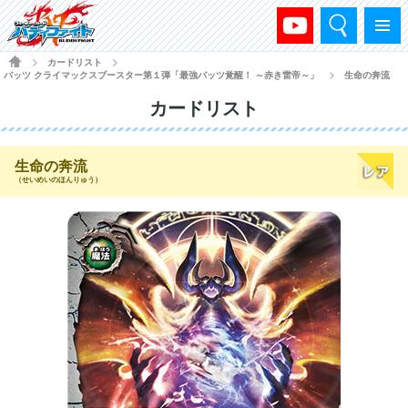
検索
メニュー
HOME
カードリスト
>
>
バッツ クライマックスブースター第１弾「最強バッツ覚醒！ ～赤き雷帝～」
生命の奔流
>
カードリスト
生命の奔流
（せいめいのほんりゅう）