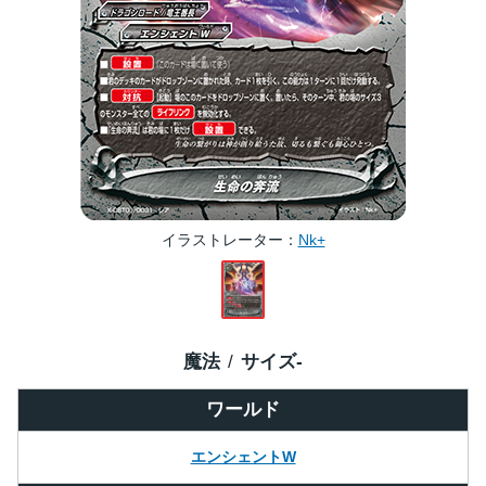
イラストレーター
Nk+
魔法
サイズ
-
ワールド
エンシェントW