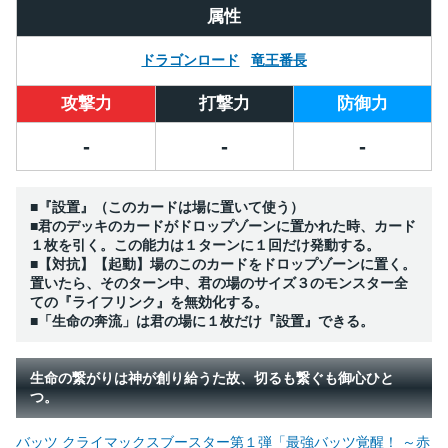
属性
ドラゴンロード
竜王番長
攻撃力
打撃力
防御力
-
-
-
■『設置』（このカードは場に置いて使う）
■君のデッキのカードがドロップゾーンに置かれた時、カード
１枚を引く。この能力は１ターンに１回だけ発動する。
■【対抗】【起動】場のこのカードをドロップゾーンに置く。
置いたら、そのターン中、君の場のサイズ３のモンスター全
ての『ライフリンク』を無効化する。
■「生命の奔流」は君の場に１枚だけ『設置』できる。
生命の繋がりは神が創り給うた故、切るも繋ぐも御心ひと
つ。
バッツ クライマックスブースター第１弾「最強バッツ覚醒！ ～赤