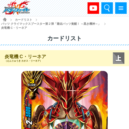
検索
メニュー
HOME
カードリスト
>
>
バッツ クライマックスブースター第２弾「最凶バッツ覚醒！ ～黒き機神～」
>
炎竜機 C・リーネア
カードリスト
炎竜機 C・リーネア
（えんりゅうき カオス・リーネア）