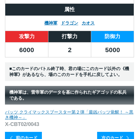
属性
機神軍
ドラゴン
カオス
攻撃力
打撃力
防御力
6000
2
5000
■このカードのバトル終了時、君の場にこのカード以外の《機
神軍》があるなら、場のこのカードを手札に戻してよい。
機神軍は、雷帝軍のデータを基に作られたギアゴッドの私兵
である。
バッツ クライマックスブースター第２弾「最凶バッツ覚醒！ ～黒
き機神～」
X-CBT02/0043
前のカード
次のカード